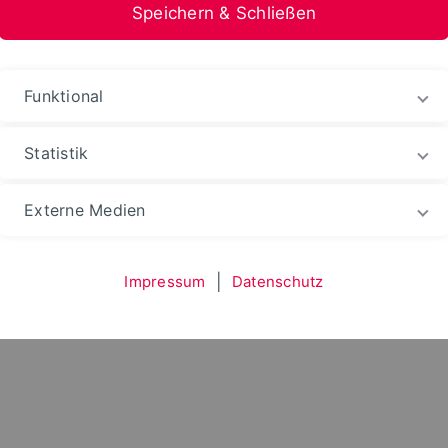
Speichern & Schließen
Funktional
Statistik
cht alleine
Historie
Jubiläumsjahr 2021
Externe Medien
im Jubiläumsjahr 2021
Impressum
|
Datenschutz