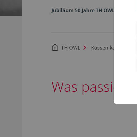
Jubiläum 50 Jahre TH OWL
TH OWL
Küssen kann man ni
Was passiert 