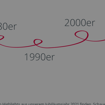
n Highlights aus unserem Jubiläumsjahr 2021 finden. Schaue