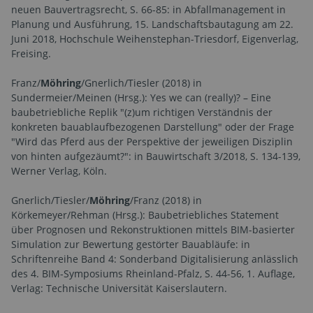
neuen Bauvertragsrecht, S. 66-85: in Abfallmanagement in
Planung und Ausführung, 15. Landschaftsbautagung am 22.
Juni 2018, Hochschule Weihenstephan-Triesdorf, Eigenverlag,
Freising.
Franz/
Möhring
/Gnerlich/Tiesler (2018) in
Sundermeier/Meinen (Hrsg.): Yes we can (really)? – Eine
baubetriebliche Replik "(z)um richtigen Verständnis der
konkreten bauablaufbezogenen Darstellung" oder der Frage
"Wird das Pferd aus der Perspektive der jeweiligen Disziplin
von hinten aufgezäumt?": in Bauwirtschaft 3/2018, S. 134-139,
Werner Verlag, Köln.
Gnerlich/Tiesler/
Möhring
/Franz (2018) in
Körkemeyer/Rehman (Hrsg.): Baubetriebliches Statement
über Prognosen und Rekonstruktionen mittels BIM-basierter
Simulation zur Bewertung gestörter Bauabläufe: in
Schriftenreihe Band 4: Sonderband Digitalisierung anlässlich
des 4. BIM-Symposiums Rheinland-Pfalz, S. 44-56, 1. Auflage,
Verlag: Technische Universität Kaiserslautern.