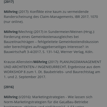
[2017]
Möhring
(2017): Konflikte eine kaum zu vermeidende
Randerscheinung des Claim-Managements, IBR 2017, 1070
(nur online).
Möhring
/Mechnig (2017) in Sundermeier/Meinen (Hrsg.):
Forderung eines Gemeinkostenausgleiches bei
Bauzeitnachträgen – fehlgeleitete Gemeinkostendiskussion
oder berechtigtes auftraggeberseitiges Interesse?: in
Bauwirtschaft 3-4/2017, S. 131-142, Werner Verlag, Köln.
Krause-Allenstein/
Möhring
(2017): PLANUNGSMANAGEMENT
UND ARCHITEKTEN-/ INGENIEURRECHT, Ergebnisse aus dem
WORKSHOP 8 zum 1. Dt. Baubetriebs- und Baurechtstag am
1. und 2. September 2017.
[2016]
Möhring
(I/2016): Marketingstrategien - Wie lassen sich
Norm-Marketingstrategien für die GaLaBau-Betriebe
bestimmen, ableiten und einführen? S. 1-53 unter