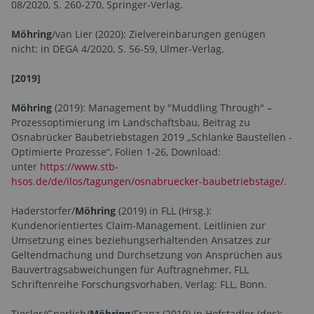
08/2020, S. 260-270, Springer-Verlag.
Möhring
/van Lier (2020): Zielvereinbarungen genügen
nicht: in DEGA 4/2020, S. 56-59, Ulmer-Verlag.
[2019]
Möhring
(2019): Management by "Muddling Through" –
Prozessoptimierung im Landschaftsbau, Beitrag zu
Osnabrücker Baubetriebstagen 2019 „Schlanke Baustellen -
Optimierte Prozesse“, Folien 1-26, Download:
unter
https://www.stb-
hsos.de/de/ilos/tagungen/osnabruecker-baubetriebstage/
.
Haderstorfer/
Möhring
(2019) in FLL (Hrsg.):
Kundenorientiertes Claim-Management. Leitlinien zur
Umsetzung eines beziehungserhaltenden Ansatzes zur
Geltendmachung und Durchsetzung von Ansprüchen aus
Bauvertragsabweichungen für Auftragnehmer, FLL
Schriftenreihe Forschungsvorhaben, Verlag: FLL, Bonn.
Tiesler/Gnerlich/
Möhring
/Franz (2019) in Hofstadler (des):