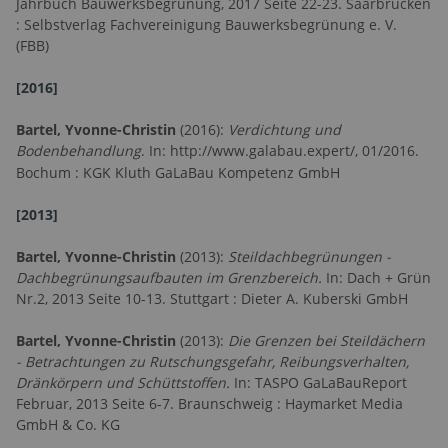
Jahrbuch Bauwerksbegrünung, 2017 Seite 22-23. Saarbrücken
: Selbstverlag Fachvereinigung Bauwerksbegrünung e. V.
(FBB)
[2016]
Bartel, Yvonne-Christin
(2016):
Verdichtung und
Bodenbehandlung
. In:
http://www.galabau.expert/
, 01/2016.
Bochum : KGK Kluth GaLaBau Kompetenz GmbH
[2013]
Bartel, Yvonne-Christin
(2013):
Steildachbegrünungen -
Dachbegrünungsaufbauten im Grenzbereich.
In: Dach + Grün
Nr.2, 2013 Seite 10-13. Stuttgart : Dieter A. Kuberski GmbH
Bartel, Yvonne-Christin
(2013):
Die Grenzen bei Steildächern
- Betrachtungen zu Rutschungsgefahr, Reibungsverhalten,
Dränkörpern und Schüttstoffen.
In: TASPO GaLaBauReport
Februar, 2013 Seite 6-7. Braunschweig : Haymarket Media
GmbH & Co. KG