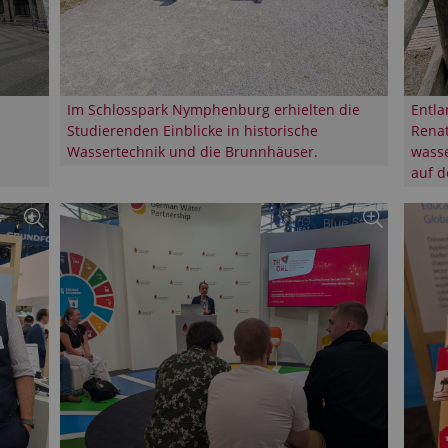
Im Schlosspark Nymphenburg erhielten die
Entla
Studierenden Einblicke in historische
Rena
Wassertechnik und die Brunnhäuser.
wasse
auf 