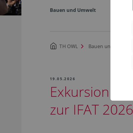
Bauen und Umwelt
TH OWL
Bauen und Umwelt
19.05.2026
Exkursion de
zur IFAT 202