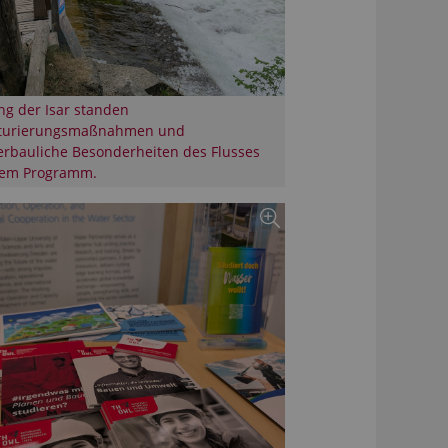
ng der Isar standen
turierungsmaßnahmen und
rbauliche Besonderheiten des Flusses
dem Programm.