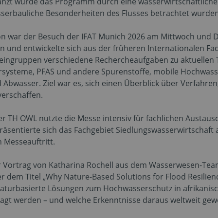
nzt wurde das Programm durch eine wasserwirtschaftliche 
rbauliche Besonderheiten des Flusses betrachtet wurden
ion war der Besuch der IFAT Munich 2026 am Mittwoch und Don
 und entwickelte sich aus der früheren Internationalen Fa
Kleingruppen verschiedene Rechercheaufgaben zu aktuellen
systeme, PFAS und andere Spurenstoffe, mobile Hochwass
bwasser. Ziel war es, sich einen Überblick über Verfahre
verschaffen.
TH OWL nutzte die Messe intensiv für fachlichen Austausc
äsentierte sich das Fachgebiet Siedlungswasserwirtschaf
 Messeauftritt.
 Vortrag von Katharina Rochell aus dem Wasserwesen-Tea
 dem Titel „Why Nature-Based Solutions for Flood Resilienc
m naturbasierte Lösungen zum Hochwasserschutz in afrikanis
rfragt werden – und welche Erkenntnisse daraus weltweit 