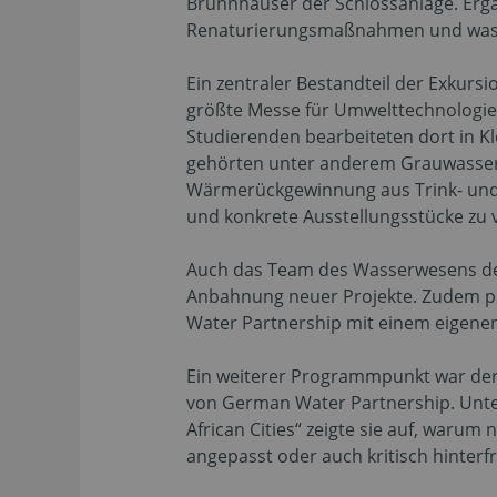
Brunnhäuser der Schlossanlage. Ergä
Renaturierungsmaßnahmen und wasse
Ein zentraler Bestandteil der Exkurs
größte Messe für Umwelttechnologien
Studierenden bearbeiteten dort in 
gehörten unter anderem Grauwasser
Wärmerückgewinnung aus Trink- und A
und konkrete Ausstellungsstücke zu 
Auch das Team des Wasserwesens der 
Anbahnung neuer Projekte. Zudem pr
Water Partnership mit einem eigenen
Ein weiterer Programmpunkt war der
von German Water Partnership. Unter
African Cities“ zeigte sie auf, waru
angepasst oder auch kritisch hinte