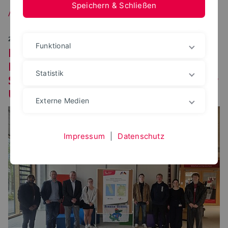
Speichern & Schließen
Aktuelles
23.06.2026
Funktional
Internationaler Austausch im
Fachbereich Bauen und Umwelt:
Statistik
Summer School mit Studierenden der
University of Florida
Externe Medien
Impressum
|
Datenschutz