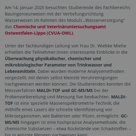
Am 14. Januar 2025 besuchten Studierende des Fachbereichs
Bauingenieurwesen mit der Vertiefungsrichtung
Wasserwesen im Rahmen des Moduls „Wasserversorgung“
das
Chemische und Veterinäruntersuchungsamt
Ostwestfalen-Lippe (CVUA-OWL)
.
Unter der fachkundigen Leitung von Frau Dr. Wiebke Miehe
erhielten die Teilnehmer:innen interessante Einblicke in die
Überwachung physikalischer, chemischer und
mikrobiologischer Parameter von Trinkwasser und
Lebensmitteln
. Dabei wurden moderne Analysemethoden
vorgestellt, mit denen selbst kleinste Verunreinigungen
nachgewiesen werden können. Die Studierenden konnten die
Messverfahren
MALDI-TOF und GC-MS/MS
bei der
Probenvorbereitung und Messung live beobachten.
MALDI-
TOF
ist eine spezielle Massenspektrometrie-Technik, die
mithilfe eines Lasers die schnelle Identifizierung von
Mikroorganismen, wie Bakterien oder Pilzen, ermöglicht.
GC-
MS/MS
hingegen ist eine hochpräzise Analysemethode, die
chemische Substanzen – etwa Rückstände von Schadstoffen –
bis in winzige Mengen nachweisen kann.