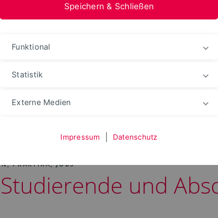
Speichern & Schließen
Funktional
Statistik
Fachbereich
...
Siedlungswasserwirtschaft
Externe Medien
Absolvent:innen
Impressum
|
Datenschutz
N, PRAKTIKA, JOBS
 Studierende und Abso