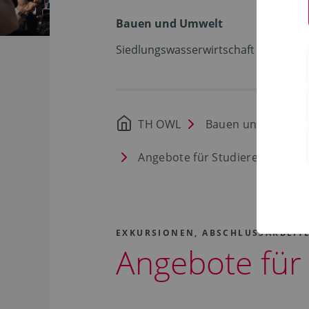
Bauen und Umwelt
Siedlungswasserwirtschaft
TH OWL
Bauen und Umwelt
Angebote für Studierende und 
EXKURSIONEN, ABSCHLUSSARBEITE
Angebote für