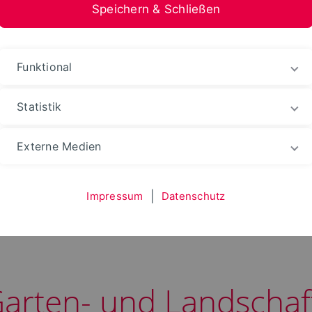
Speichern & Schließen
Funktional
Statistik
sbaus
Externe Medien
Impressum
|
Datenschutz
Fachbereich
Fachgebiete
Technik des Gart
Garten- und Landscha