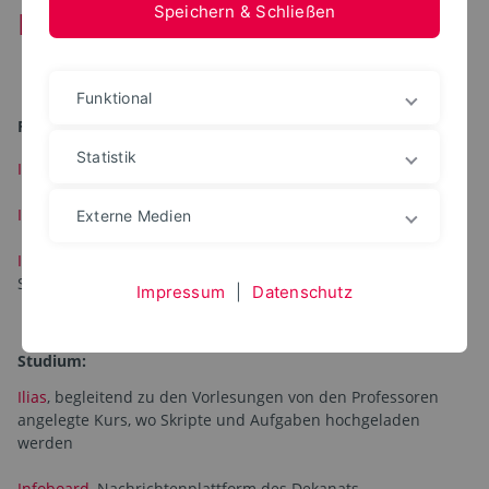
Speichern & Schließen
Links
Funktional
Fachschaft / AStA:
Statistik
Instagram-Account der Fachschaft BU​
Instagram-Account des Fachbereiches BU
Externe Medien
Instagram-Account des AstA
(Allgemeiner
Studentenausschuss)
Impressum
|
Datenschutz
Studium:
Ilias
, begleitend zu den Vorlesungen von den Professoren
angelegte Kurs, wo Skripte und Aufgaben hochgeladen
werden
Infoboard
, Nachrichtenplattform des Dekanats