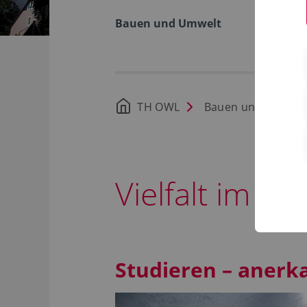
Bauen und Umwelt
TH OWL
Bauen und Umwelt
Vielfalt im 
Studieren – anerk