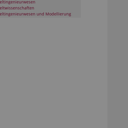
ltingenieurwesen
ltwissenschaften
ltingenieurwesen und Modellierung