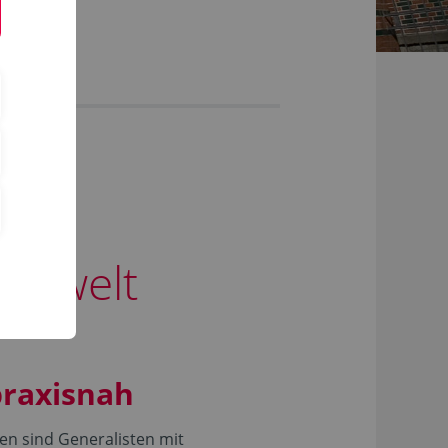
 Umwelt
praxisnah
en sind Generalisten mit