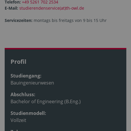
Telefon:
+49 5261 702 2534
E-Mail:
studierendenservice(at)th-owl.de
Servicezeiten:
montags bis freitags von 9 bis 15 Uhr
Profil
Studiengang:
Bauingenieurwesen
Abschluss:
Bachelor of Engineering (B.Eng.)
Studienmodell:
Vollzeit