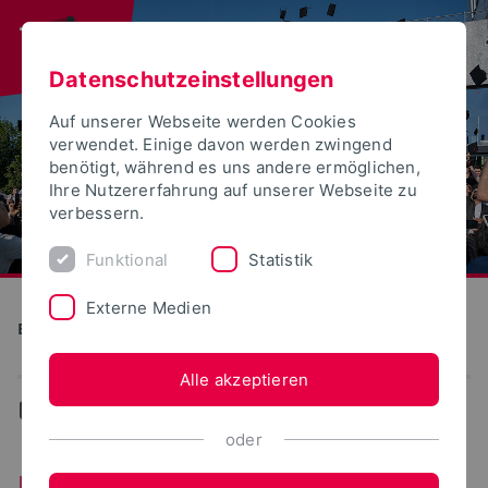
Datenschutzeinstellungen
Auf unserer Webseite werden Cookies
verwendet. Einige davon werden zwingend
benötigt, während es uns andere ermöglichen,
Ihre Nutzererfahrung auf unserer Webseite zu
verbessern.
Funktional
Statistik
Externe Medien
Bauen und Umwelt
Alle akzeptieren
...
Umwelt - der ehemalige FB 8
oder
Umwelt - der ehemalige FB 8