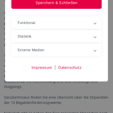
Speichern & Schließen
Auf dieser Seite bieten wie Ihnen eine Übersicht
ausgewählter Stipendien. Unsere Präsentation "
Stipendien
Funktional
gibt es auch für mich
" soll Ihnen einen ersten Überblick
darüber geben, was ein Stipendium ist, erste generelle
Informationen zu Voraussetzungen der Förderung geben,
Statistik
sowie einen groben Überblick über den Bewerbungsprozess
geben.
Externe Medien
Zunächst finden Sie hier Stipendien, bei denen die TH OWL
auf unterschiedlichste Weise in die Vergabeentscheidung
eingebunden ist. Dabei handelt es sich um Stipendien für
Impressum
|
Datenschutz
alle Studierenden (aller Fachbereiche aber auch Studierende
bestimmter Fachbereiche), aber auch um Stipendien für
Studierende mit Fluchthintergrund und Incomings und
Outgoings.
Darüberhinaus finden Sie eine Übersicht über die Stipendien
der 13 Begabtenförderungswerke.