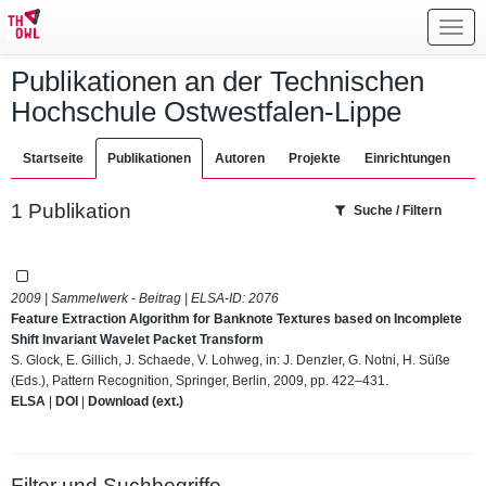
Toggl
navig
Publikationen an der Technischen
Hochschule Ostwestfalen-Lippe
Startseite
Publikationen
Autoren
Projekte
Einrichtungen
1 Publikation
Suche / Filtern
2009 | Sammelwerk - Beitrag | ELSA-ID:
2076
Feature Extraction Algorithm for Banknote Textures based on Incomplete
Shift Invariant Wavelet Packet Transform
S. Glock, E. Gillich, J. Schaede, V. Lohweg, in: J. Denzler, G. Notni, H. Süße
(Eds.), Pattern Recognition, Springer, Berlin, 2009, pp. 422–431.
ELSA
|
DOI
|
Download (ext.)
Filter und Suchbegriffe