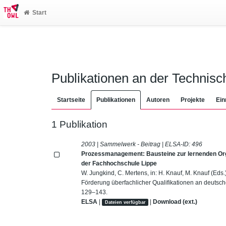
Start
Publikationen an der Technis
Startseite
Publikationen
Autoren
Projekte
Ein
1 Publikation
2003 | Sammelwerk - Beitrag | ELSA-ID:
496
Prozessmanagement: Bausteine zur lernenden Or
der Fachhochschule Lippe
W. Jungkind, C. Mertens, in: H. Knauf, M. Knauf (Eds.
Förderung überfachlicher Qualifikationen an deutsch
129–143.
ELSA
|
|
Download (ext.)
Dateien verfügbar