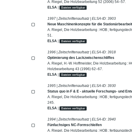
A. Riegel, Die Holzbearbeitung 52 (2006) 54–57.
ELSA
|
Dateien verfügbar
1997 | Zeitschriftenaufsatz | ELSA-ID:
3903
Neue Maschinenkonzepte für die Stationärbearbei
A. Riegel, Die Holzbearbeitung : HOB ; fertigungstec
51.
ELSA
|
Dateien verfügbar
1996 | Zeitschriftenaufsatz | ELSA-ID:
3918
Optimierung des Lackzwischenschliffes
A. Riegel, H.-W. Hoffmeister, Die Holzbearbeitung : HO
Holzbearbeitung 43 (1996) 62–67.
ELSA
|
Dateien verfügbar
1995 | Zeitschriftenaufsatz | ELSA-ID:
3930
Status quo in F & E - aktuelle Forschungs- und En
A. Riegel, Die Holzbearbeitung : HOB ; fertigungstec
245.
ELSA
|
Dateien verfügbar
1994 | Zeitschriftenaufsatz | ELSA-ID:
3940
Fünfachsiges NC-Formschleifen
A. Riegel, Die Holzbearbeitung : HOB ; fertigungstec