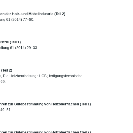
ten der Holz- und Möbelindustrie (Teil 2)
tung 61 (2014) 77–80.
strie (Teil 1)
eitung 61 (2014) 29–33.
Teil 2)
ss, Die Holzbearbeitung : HOB ; fertigungstechnische
–69.
ahren zur Gütebestimmung von Holzoberflächen (Teil 1)
 49–51.
ahren zur Gütebestimmung von Holzoberflächen (Teil 2)