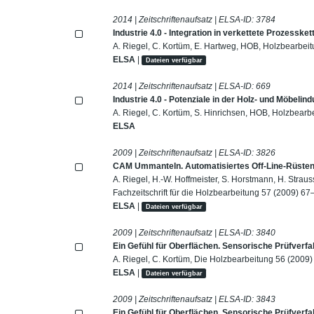
2014 | Zeitschriftenaufsatz | ELSA-ID:
3784
Industrie 4.0 - Integration in verkettete Prozessket
A. Riegel, C. Kortüm, E. Hartweg, HOB, Holzbearbei
ELSA
|
Dateien verfügbar
2014 | Zeitschriftenaufsatz | ELSA-ID:
669
Industrie 4.0 - Potenziale in der Holz- und Möbelindu
A. Riegel, C. Kortüm, S. Hinrichsen, HOB, Holzbearb
ELSA
2009 | Zeitschriftenaufsatz | ELSA-ID:
3826
CAM Ummanteln. Automatisiertes Off-Line-Rüsten (
A. Riegel, H.-W. Hoffmeister, S. Horstmann, H. Strau
Fachzeitschrift für die Holzbearbeitung 57 (2009) 67
ELSA
|
Dateien verfügbar
2009 | Zeitschriftenaufsatz | ELSA-ID:
3840
Ein Gefühl für Oberflächen. Sensorische Prüfverf
A. Riegel, C. Kortüm, Die Holzbearbeitung 56 (2009)
ELSA
|
Dateien verfügbar
2009 | Zeitschriftenaufsatz | ELSA-ID:
3843
Ein Gefühl für Oberflächen. Sensorische Prüfverf