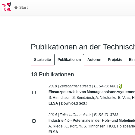
Start
Publikationen an der Technis
Startseite
Publikationen
Autoren
Projekte
Ein
18 Publikationen
2018 | Zeitschriftenaufsatz | ELSA-ID:
680
|
Einsatzpotenziale von Montageassistenzsysteme
S. Hinrichsen, S. Bendzioch, A. Nikolenko, E. Voss,
ELSA
|
Download (ext.)
2014 | Zeitschriftenaufsatz | ELSA-ID:
3783
Industrie 4.0 - Potenziale in der Holz- und Möbelindu
A. Riegel, C. Kortüm, S. Hinrichsen, HOB, Holzbearb
ELSA