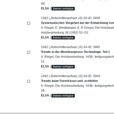
48.
ELSA
|
Dateien verfügbar
1992 | Zeitschriftenaufsatz | ELSA-ID:
3958
Systematisches Vorgehen bei der Entwicklung vo
A. Riegel, E. Westkämper, K.-P. Dreyer, Die Holzbearb
Holzbearbeitung 39 (1992) 52–53.
ELSA
|
Dateien verfügbar
1992 | Zeitschriftenaufsatz | ELSA-ID:
3960
Trends in der Membranpress-Technologie. Teil 1
A. Riegel, Die Holzbearbeitung : HOB ; fertigungstec
51.
ELSA
|
Dateien verfügbar
1992 | Zeitschriftenaufsatz | ELSA-ID:
3964
Trends beim Formfräsen und -schleifen
A. Riegel, Die Holzbearbeitung : HOB ; fertigungstec
38.
ELSA
|
Dateien verfügbar