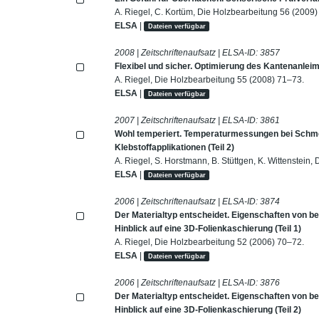
A. Riegel, C. Kortüm, Die Holzbearbeitung 56 (2009)
ELSA
|
Dateien verfügbar
2008 | Zeitschriftenaufsatz | ELSA-ID:
3857
Flexibel und sicher. Optimierung des Kantenanlei
A. Riegel, Die Holzbearbeitung 55 (2008) 71–73.
ELSA
|
Dateien verfügbar
2007 | Zeitschriftenaufsatz | ELSA-ID:
3861
Wohl temperiert. Temperaturmessungen bei Schmel
Klebstoffapplikationen (Teil 2)
A. Riegel, S. Horstmann, B. Stüttgen, K. Wittenstein
ELSA
|
Dateien verfügbar
2006 | Zeitschriftenaufsatz | ELSA-ID:
3874
Der Materialtyp entscheidet. Eigenschaften von be
Hinblick auf eine 3D-Folienkaschierung (Teil 1)
A. Riegel, Die Holzbearbeitung 52 (2006) 70–72.
ELSA
|
Dateien verfügbar
2006 | Zeitschriftenaufsatz | ELSA-ID:
3876
Der Materialtyp entscheidet. Eigenschaften von be
Hinblick auf eine 3D-Folienkaschierung (Teil 2)