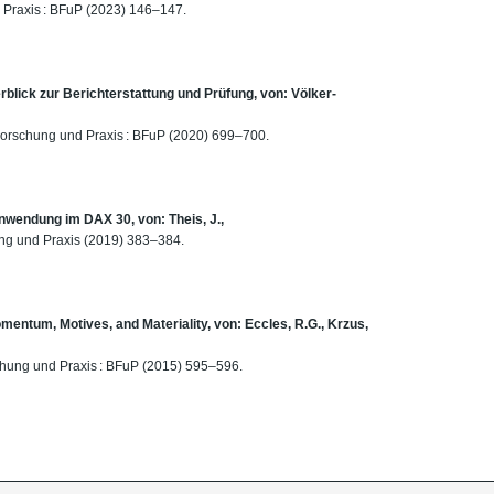
d Praxis : BFuP (2023) 146–147.
rblick zur Berichterstattung und Prüfung, von: Völker-
 Forschung und Praxis : BFuP (2020) 699–700.
Anwendung im DAX 30, von: Theis, J.,
ung und Praxis (2019) 383–384.
entum, Motives, and Materiality, von: Eccles, R.G., Krzus,
schung und Praxis : BFuP (2015) 595–596.