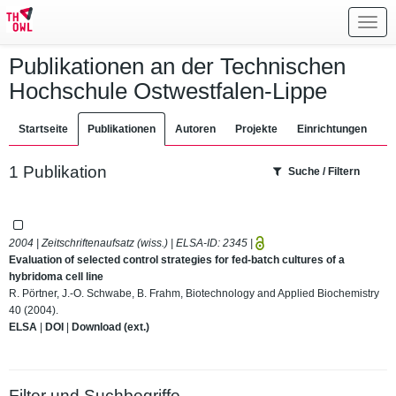
Toggl
navig
Publikationen an der Technischen
Hochschule Ostwestfalen-Lippe
Startseite
Publikationen
Autoren
Projekte
Einrichtungen
1 Publikation
Suche / Filtern
2004 | Zeitschriftenaufsatz (wiss.) | ELSA-ID:
2345
|
Evaluation of selected control strategies for fed-batch cultures of a
hybridoma cell line
R. Pörtner, J.-O. Schwabe, B. Frahm, Biotechnology and Applied Biochemistry
40 (2004).
ELSA
|
DOI
|
Download (ext.)
Filter und Suchbegriffe