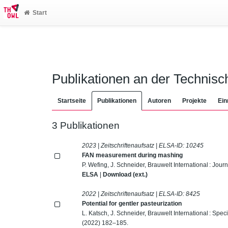
Start
Publikationen an der Technis
Startseite
Publikationen
Autoren
Projekte
Ein
3 Publikationen
2023 | Zeitschriftenaufsatz | ELSA-ID:
10245
FAN measurement during mashing
P. Wefing, J. Schneider, Brauwelt International : Jou
ELSA
|
Download (ext.)
2022 | Zeitschriftenaufsatz | ELSA-ID:
8425
Potential for gentler pasteurization
L. Katsch, J. Schneider, Brauwelt International : Sp
(2022) 182–185.