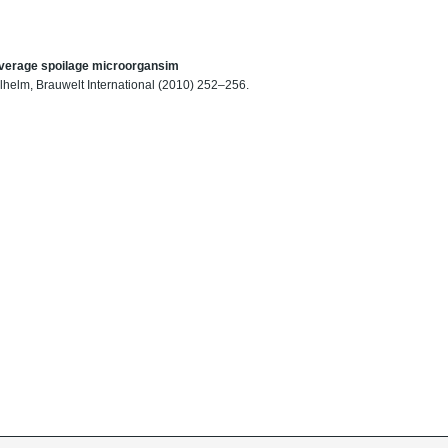
everage spoilage microorgansim
Wilhelm, Brauwelt International (2010) 252–256.