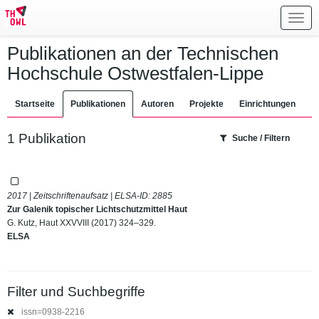
Toggl
navig
Publikationen an der Technischen
Hochschule Ostwestfalen-Lippe
Startseite
Publikationen
Autoren
Projekte
Einrichtungen
1 Publikation
Suche / Filtern
2017 | Zeitschriftenaufsatz | ELSA-ID:
2885
Zur Galenik topischer Lichtschutzmittel Haut
G. Kutz, Haut XXVVIII (2017) 324–329.
ELSA
Filter und Suchbegriffe
issn=0938-2216