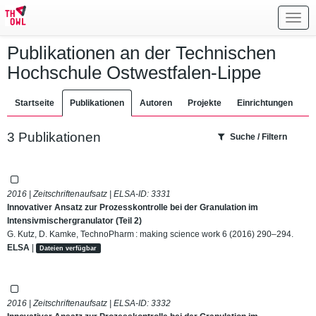
Toggl
navig
Publikationen an der Technischen
Hochschule Ostwestfalen-Lippe
Startseite
Publikationen
Autoren
Projekte
Einrichtungen
3 Publikationen
Suche / Filtern
2016 | Zeitschriftenaufsatz | ELSA-ID:
3331
Innovativer Ansatz zur Prozesskontrolle bei der Granulation im
Intensivmischergranulator (Teil 2)
G. Kutz, D. Kamke, TechnoPharm : making science work 6 (2016) 290–294.
ELSA
|
Dateien verfügbar
2016 | Zeitschriftenaufsatz | ELSA-ID:
3332