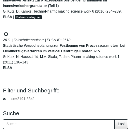
Innovativer Ansatz zur Prozesskontrolle bei der Granulation im
Intensivmischergranulator (Teil 1)
G. Kutz, D. Kamke, TechnoPharm : making science work 6 (2016) 234–239.
ELSA
|
Dateien verfügbar
2011 | Zeitschriftenaufsatz | ELSA-ID:
3518
Statistische Versuchsplanung zur Festlegung von Prozessparametern bei
Filmüberzugsverfahren im Vertical Centrifugel Coater 3-15
G. Kutz, N. Hausschild, M.A. Skala, TechnoPharm : making science work 1
(2011) 136–143.
ELSA
Filter und Suchbegriffe
issn=2191-8341
Suche
Los!