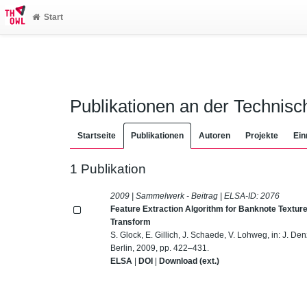
Start
Publikationen an der Technis
Startseite
Publikationen
Autoren
Projekte
Ein
1 Publikation
2009 | Sammelwerk - Beitrag | ELSA-ID:
2076
Feature Extraction Algorithm for Banknote Texture
Transform
S. Glock, E. Gillich, J. Schaede, V. Lohweg, in: J. Den
Berlin, 2009, pp. 422–431.
ELSA
|
DOI
|
Download (ext.)