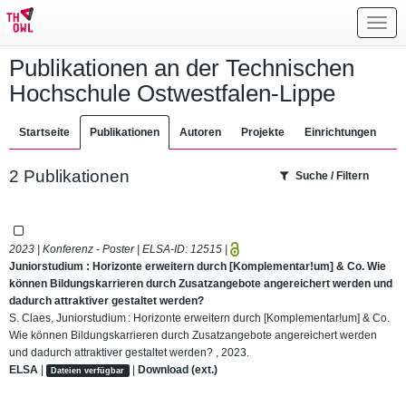
Toggl
navig
Publikationen an der Technischen
Hochschule Ostwestfalen-Lippe
Startseite
Publikationen
Autoren
Projekte
Einrichtungen
2 Publikationen
Suche / Filtern
2023 | Konferenz - Poster | ELSA-ID:
12515
|
Juniorstudium : Horizonte erweitern durch [Komplementar!um] & Co. Wie
können Bildungskarrieren durch Zusatzangebote angereichert werden und
dadurch attraktiver gestaltet werden?
S. Claes, Juniorstudium : Horizonte erweitern durch [Komplementar!um] & Co.
Wie können Bildungskarrieren durch Zusatzangebote angereichert werden
und dadurch attraktiver gestaltet werden? , 2023.
ELSA
|
|
Download (ext.)
Dateien verfügbar