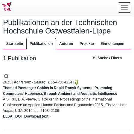
Toggl
navig
Publikationen an der Technischen
Hochschule Ostwestfalen-Lippe
Startseite
Publikationen
Autoren
Projekte
Einrichtungen
1 Publikation
Suche / Filtern
2015 | Konferenz - Beitrag | ELSA-ID:
4334
|
Themed Passenger Cabins in Rapid Transit Systems: Promoting
Commuters’ Happiness through Ambient and Aesthetic Intelligence
A.S. Rui, D.A. Plewe, C. Röcker, in: Proceedings of the International
Conference on Applied Human Factors and Ergonomics 2015 , Elsevier, Las
Vegas, USA, 2015, pp. 2103–2109.
ELSA
|
DOI
|
Download (ext.)