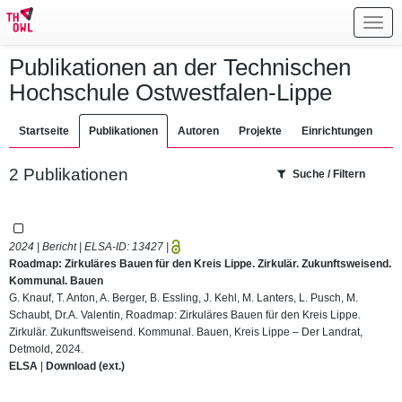
Toggl
navig
Publikationen an der Technischen
Hochschule Ostwestfalen-Lippe
Startseite
Publikationen
Autoren
Projekte
Einrichtungen
2 Publikationen
Suche / Filtern
2024 | Bericht | ELSA-ID:
13427
|
Roadmap: Zirkuläres Bauen für den Kreis Lippe. Zirkulär. Zukunftsweisend.
Kommunal. Bauen
G. Knauf, T. Anton, A. Berger, B. Essling, J. Kehl, M. Lanters, L. Pusch, M.
Schaubt, Dr.A. Valentin, Roadmap: Zirkuläres Bauen für den Kreis Lippe.
Zirkulär. Zukunftsweisend. Kommunal. Bauen, Kreis Lippe – Der Landrat,
Detmold, 2024.
ELSA
|
Download (ext.)