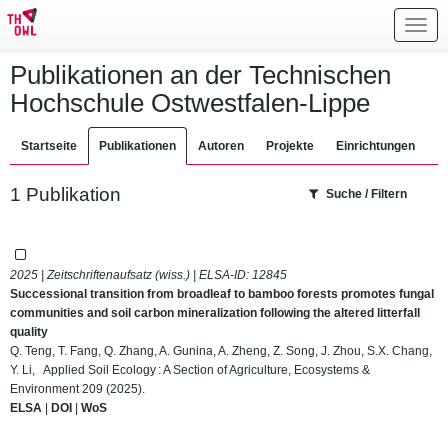
Toggl
navig
Publikationen an der Technischen
Hochschule Ostwestfalen-Lippe
Startseite
Publikationen
Autoren
Projekte
Einrichtungen
1 Publikation
Suche / Filtern
2025 | Zeitschriftenaufsatz (wiss.) | ELSA-ID:
12845
Successional transition from broadleaf to bamboo forests promotes fungal
communities and soil carbon mineralization following the altered litterfall
quality
Q. Teng, T. Fang, Q. Zhang, A. Gunina, A. Zheng, Z. Song, J. Zhou, S.X. Chang,
Y. Li, Applied Soil Ecology : A Section of Agriculture, Ecosystems &
Environment 209 (2025).
ELSA
|
DOI
|
WoS