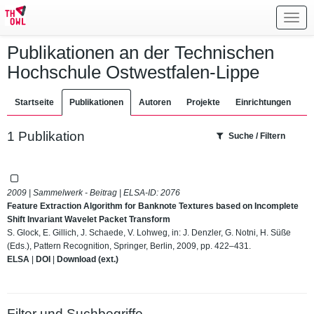
Toggl
navig
Publikationen an der Technischen
Hochschule Ostwestfalen-Lippe
Startseite
Publikationen
Autoren
Projekte
Einrichtungen
1 Publikation
Suche / Filtern
2009 | Sammelwerk - Beitrag | ELSA-ID:
2076
Feature Extraction Algorithm for Banknote Textures based on Incomplete
Shift Invariant Wavelet Packet Transform
S. Glock, E. Gillich, J. Schaede, V. Lohweg, in: J. Denzler, G. Notni, H. Süße
(Eds.), Pattern Recognition, Springer, Berlin, 2009, pp. 422–431.
ELSA
|
DOI
|
Download (ext.)
Filter und Suchbegriffe