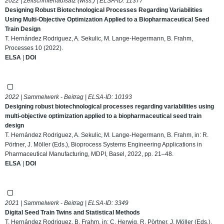
2022 | Zeitschriftenaufsatz (wiss.) | ELSA-ID:
11377
Designing Robust Biotechnological Processes Regarding Variabilities
Using Multi-Objective Optimization Applied to a Biopharmaceutical Seed
Train Design
T. Hernández Rodriguez, A. Sekulic, M. Lange-Hegermann, B. Frahm,
Processes 10 (2022).
ELSA
|
DOI
2022 | Sammelwerk - Beitrag | ELSA-ID:
10193
Designing robust biotechnological processes regarding variabilities using
multi-objective optimization applied to a biopharmaceutical seed train
design
T. Hernández Rodriguez, A. Sekulic, M. Lange-Hegermann, B. Frahm, in: R.
Pörtner, J. Möller (Eds.), Bioprocess Systems Engineering Applications in
Pharmaceutical Manufacturing, MDPI, Basel, 2022, pp. 21–48.
ELSA
|
DOI
2021 | Sammelwerk - Beitrag | ELSA-ID:
3349
Digital Seed Train Twins and Statistical Methods
T. Hernández Rodriguez, B. Frahm, in: C. Herwig, R. Pörtner, J. Möller (Eds.),