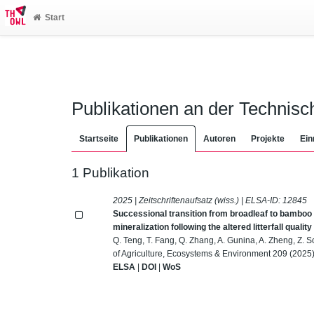
Start
Publikationen an der Technis
Startseite
Publikationen
Autoren
Projekte
Ein
1 Publikation
2025 | Zeitschriftenaufsatz (wiss.) | ELSA-ID:
12845
Successional transition from broadleaf to bamboo
mineralization following the altered litterfall quality
Q. Teng, T. Fang, Q. Zhang, A. Gunina, A. Zheng, Z. S
of Agriculture, Ecosystems & Environment 209 (2025)
ELSA
|
DOI
|
WoS