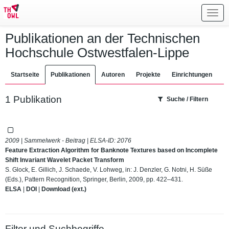
Toggl
navig
Publikationen an der Technischen
Hochschule Ostwestfalen-Lippe
Startseite
Publikationen
Autoren
Projekte
Einrichtungen
1 Publikation
Suche / Filtern
2009 | Sammelwerk - Beitrag | ELSA-ID:
2076
Feature Extraction Algorithm for Banknote Textures based on Incomplete
Shift Invariant Wavelet Packet Transform
S. Glock, E. Gillich, J. Schaede, V. Lohweg, in: J. Denzler, G. Notni, H. Süße
(Eds.), Pattern Recognition, Springer, Berlin, 2009, pp. 422–431.
ELSA
|
DOI
|
Download (ext.)
Filter und Suchbegriffe