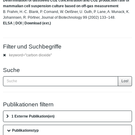
Determination of dissolved CO2 concentration and CO2 production rate of
mammalian cell suspension culture based on off-gas measurement
B. Frahm, H.-C. Blank, P. Cornand, W. Oelßner, U. Guth, P. Lane, A. Munack, K.
Johannsen, R. Pörtner, Journal of Biotechnology 99 (2002) 133–148.
ELSA
|
DOI
|
Download (ext.)
Filter und Suchbegriffe
keyword="carbon dioxide"
Suche
Los!
Publikationen filtern
1 Externe Publikation(en)
Publikationstyp