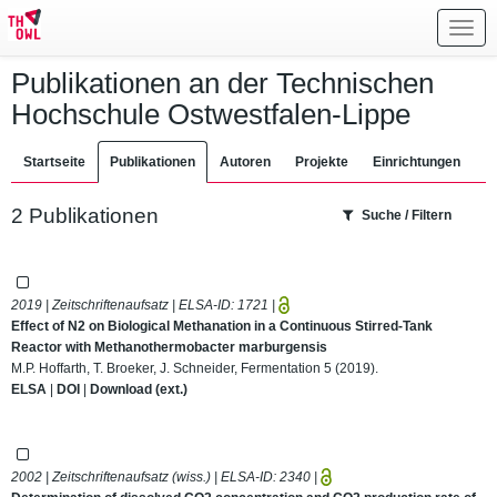
Toggl
navig
Publikationen an der Technischen
Hochschule Ostwestfalen-Lippe
Startseite
Publikationen
Autoren
Projekte
Einrichtungen
2 Publikationen
Suche / Filtern
2019 | Zeitschriftenaufsatz | ELSA-ID:
1721
|
Effect of N2 on Biological Methanation in a Continuous Stirred-Tank
Reactor with Methanothermobacter marburgensis
M.P. Hoffarth, T. Broeker, J. Schneider, Fermentation 5 (2019).
ELSA
|
DOI
|
Download (ext.)
2002 | Zeitschriftenaufsatz (wiss.) | ELSA-ID:
2340
|