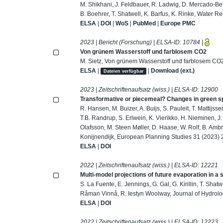
M. Shikhani, J. Feldbauer, R. Ladwig, D. Mercado‐Bet
B. Boehrer, T. Shatwell, K. Barfus, K. Rinke, Water 
ELSA
|
DOI
|
WoS
|
PubMed
|
Europe PMC
2023 | Bericht (Forschung) | ELSA-ID:
10784
|
Von grünem Wasserstoff und farblosem CO2
M. Sietz, Von grünem Wasserstoff und farblosem CO2
ELSA
|
|
Download (ext.)
Dateien verfügbar
2023 | Zeitschriftenaufsatz (wiss.) | ELSA-ID:
12900
Transformative or piecemeal? Changes in green s
R. Hansen, M. Buizer, A. Buijs, S. Pauleit, T. Mattijs
T.B. Randrup, S. Erlwein, K. Vierikko, H. Nieminen, 
Olafsson, M. Steen Møller, D. Haase, W. Rolf, B. Amb
Konijnendijk, European Planning Studies 31 (2023)
ELSA
|
DOI
2022 | Zeitschriftenaufsatz (wiss.) | ELSA-ID:
12221
Multi-model projections of future evaporation in a 
S. La Fuente, E. Jennings, G. Gal, G. Kirillin, T. Sha
Råman Vinnå, R. Iestyn Woolway, Journal of Hydrolo
ELSA
|
DOI
2022 | Zeitschriftenaufsatz (wiss.) | ELSA-ID:
12223