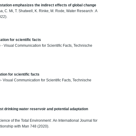
estation emphasizes the indirect effects of global change
a, C. Mi, T. Shatwell, K. Rinke, M. Rode, Water Research : A
022).
ion for scientific facts
 Visual Communication for Scientific Facts, Technische
on for scientific facts
Visual Communication for Scientific Facts, Technische
 drinking water reservoir and potential adaptation
Science of the Total Environment : An International Journal for
ationship with Man 748 (2020).