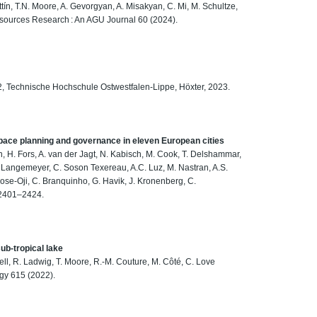
tín, T.N. Moore, A. Gevorgyan, A. Misakyan, C. Mi, M. Schultze,
Resources Research : An AGU Journal 60 (2024).
, Technische Hochschule Ostwestfalen-Lippe, Höxter, 2023.
pace planning and governance in eleven European cities
sen, H. Fors, A. van der Jagt, N. Kabisch, M. Cook, T. Delshammar,
J. Langemeyer, C. Soson Texereau, A.C. Luz, M. Nastran, A.S.
rose-Oji, C. Branquinho, G. Havik, J. Kronenberg, C.
 2401–2424.
sub-tropical lake
twell, R. Ladwig, T. Moore, R.-M. Couture, M. Côté, C. Love
gy 615 (2022).