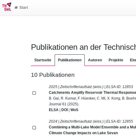
Start
Publikationen an der Technis
Startseite
Publikationen
Autoren
Projekte
Ein
10 Publikationen
2025 | Zeitschriftenaufsatz (wiss.) | ELSA-ID:
12853
Catchments Amplify Reservoir Thermal Response
B. Gai, R. Kumar, F. Hüesker, C. Mi, X. Kong, B. Boe
Journal 61 (2025).
ELSA
|
DOI
|
WoS
2024 | Zeitschriftenaufsatz (wiss.) | ELSA-ID:
12855
Combining a Multi‐Lake Model Ensemble and a Mu
Climate Change Impacts on Lake Sevan