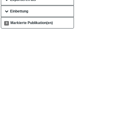
Einbettung
Markierte Publikation(en)
0