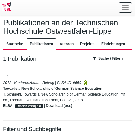
Toggl
navig
Publikationen an der Technischen
Hochschule Ostwestfalen-Lippe
Startseite
Publikationen
Autoren
Projekte
Einrichtungen
1 Publikation
Suche / Filtern
2018 | Konferenzband - Beitrag | ELSA-ID:
9650
|
Towards a New Scholarship of German Science Education
T. Schmohl, Towards a New Scholarship of German Science Education, 7th
ed., libreriauniversitaria.it edizioni, Padova, 2018.
ELSA
|
|
Download (ext.)
Dateien verfügbar
Filter und Suchbegriffe