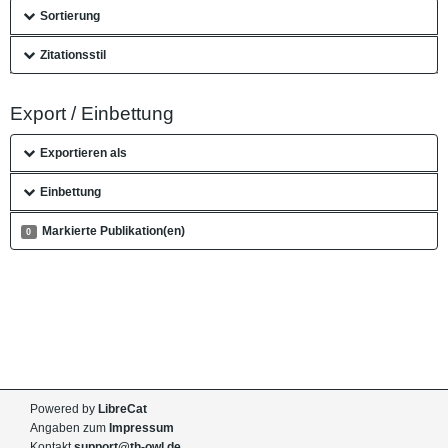
Sortierung
Zitationsstil
Export / Einbettung
Exportieren als
Einbettung
Markierte Publikation(en)
0
Powered by
LibreCat
Angaben zum
Impressum
Kontakt
support@th-owl.de