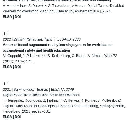
A Human Digital Twin of Disabled Workers for Production Planning
V. Mordaschew, S. Duckwitz, S. Tackenberg, A Human Digital Twin of Disabled
Workers for Production Planning, Elsevier BV, Amsterdam [u.a.], 2024.
ELSA
|
DOI
2022 | Zeitschriftenaufsatz (wiss.) | ELSA-ID:
9360
An error-based augmented reality learning system for work-based
occupational safety and health education
M. Goppold, J.-P. Herrmann, S. Tackenberg, C. Brandl, V. Nitsch , Work 72
(2022) 1563–1575.
ELSA
|
DOI
2021 | Sammelwerk - Beitrag | ELSA-ID:
3349
Digital Seed Train Twins and Statistical Methods
T. Hernández Rodriguez, B. Frahm, in: C. Herwig, R. Pörtner, J. Möller (Eds.),
Digital Twins Tools and Concepts for Smart Biomanufacturing, Springer, Berlin,
Heidelberg, 2021, pp. 97–131.
ELSA
|
DOI