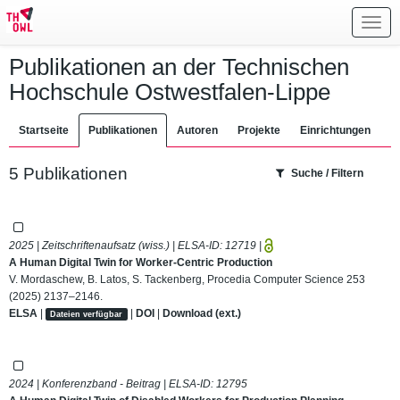
Toggl
navig
Publikationen an der Technischen
Hochschule Ostwestfalen-Lippe
Startseite
Publikationen
Autoren
Projekte
Einrichtungen
5 Publikationen
Suche / Filtern
2025 | Zeitschriftenaufsatz (wiss.) | ELSA-ID:
12719
|
A Human Digital Twin for Worker-Centric Production
V. Mordaschew, B. Latos, S. Tackenberg, Procedia Computer Science 253
(2025) 2137–2146.
ELSA
|
|
DOI
|
Download (ext.)
Dateien verfügbar
2024 | Konferenzband - Beitrag | ELSA-ID:
12795