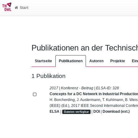
Start
Publikationen an der Technis
Startseite
Publikationen
Autoren
Projekte
Ein
1 Publikation
2017 | Konferenz - Beitrag | ELSA-ID:
328
Concepts for a DC Network in Industrial Productio
H. Borcherding, J. Austermann, T. Kuhlmann, B. Weis, A
(IEEE) (Ed.), 2017 IEEE Second International Confe
ELSA
|
|
DOI
|
Download (ext.)
Dateien verfügbar