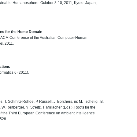
tainable Humanosphere. October 8-10, 2011, Kyoto, Japan,
ions for the Home Domain
 the ACM Conference of the Australian Computer-Human
es, 2011.
ations
ormatics 6 (2011).
s, T. Schmitz-Rohde, P. Russell, J. Borchers, in: M. Tscheligi, B.
W. Reitberger, N. Streitz, T. Mirlacher (Eds.), Roots for the
 of the Third European Conference on Ambient Intelligence
2528.