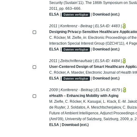
Security (Sustain’11). The 186th Symposium on Sus
2011, pp. 663–666.
ELSA
|
|
Download (ext.)
Dateien verfügbar
2011 | Konferenz - Beitrag | ELSA-ID:
4483
|
Designing Privacy-Sensitive Healthcare Applicat
C. Röcker, M. Ziefle, in: Electronic Proceedings of
Interaction Special Interest Group (OZCHI’11), 4 Pag
ELSA
|
|
Download (ext.)
Dateien verfügbar
2011 | Zeitschriftenaufsatz | ELSA-ID:
4484
|
User-Centered Design of Smart Healthcare Applic
C. Röcker, A. Maeder, Electronic Journal of Health Inf
ELSA
|
|
Download (ext.)
Dateien verfügbar
2009 | Konferenz - Beitrag | ELSA-ID:
4679
|
eHealth – Enhancing Mobility with Aging
M. Ziefle, C. Röcker, K. Kasugai, L. Klack, E.-M. Jakob
de Ruyter, J. Soldatos, A. Meschtscherjakov, C. Buiza, 
Future of Ambient Intelligence, Adjunct Proceedings
(AmI’09), University of Salzburg, Salzburg, 2009, p. 
ELSA
|
Download (ext.)