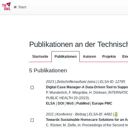
Start
Publikationen an der Technis
Startseite
Publikationen
Autoren
Projekte
Ein
5 Publikationen
2023 | Zeitschriftenaufsatz (wiss.) | ELSA-ID:
12785
Digital Case Manager-A Data-Driven Tool to Suppor
P. Wunderlich, F. Wiegräbe, H. Dörksen, INT
PUBLIC HEALTH 20 (2023).
ELSA
|
DOI
|
WoS
|
PubMed
|
Europe PMC
2011 | Konferenz - Beitrag | ELSA-ID:
4482
|
Towards Sustainable Homecare Solutions for an A
C. Röcker, M. Ziefle, in: Proceedings of the Second 