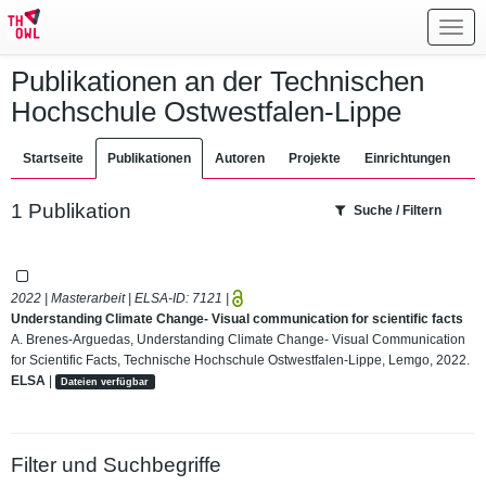
Toggl
navig
Publikationen an der Technischen
Hochschule Ostwestfalen-Lippe
Startseite
Publikationen
Autoren
Projekte
Einrichtungen
1 Publikation
Suche / Filtern
2022 | Masterarbeit | ELSA-ID:
7121
|
Understanding Climate Change- Visual communication for scientific facts
A. Brenes-Arguedas, Understanding Climate Change- Visual Communication
for Scientific Facts, Technische Hochschule Ostwestfalen-Lippe, Lemgo, 2022.
ELSA
|
Dateien verfügbar
Filter und Suchbegriffe