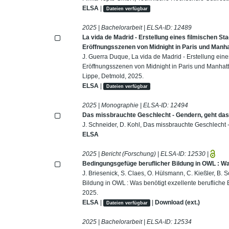
ELSA
|
Dateien verfügbar
2025 | Bachelorarbeit | ELSA-ID:
12489
La vida de Madrid - Erstellung eines filmischen Sta
Eröffnungsszenen von Midnight in Paris und Manh
J. Guerra Duque, La vida de Madrid - Erstellung eines
Eröffnungsszenen von Midnight in Paris und Manhat
Lippe, Detmold, 2025.
ELSA
|
Dateien verfügbar
2025 | Monographie | ELSA-ID:
12494
Das missbrauchte Geschlecht - Gendern, geht das
J. Schneider, D. Kohl, Das missbrauchte Geschlecht 
ELSA
2025 | Bericht (Forschung) | ELSA-ID:
12530
|
Bedingungsgefüge beruflicher Bildung in OWL : Was
J. Briesenick, S. Claes, O. Hülsmann, C. Kießler, B.
Bildung in OWL : Was benötigt exzellente beruflich
2025.
ELSA
|
|
Download (ext.)
Dateien verfügbar
2025 | Bachelorarbeit | ELSA-ID:
12534