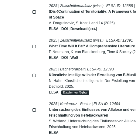
2025 | Zeitschriftenaufsatz (wiss.) | ELSA-ID:
12388
|
(Dis-)Continuation of Territoriality: A Framework f
of Space
A. Dragutinovic, S. Kost, Land 14 (2025).
ELSA
|
DOI
|
Download (ext.)
2025 | Zeitschriftenaufsatz (wiss.) | ELSA-ID:
12391
What Time Will It Be? A Comprehensive Literature
P. Neumann, K. von Blanckenburg, Time & Society (2
ELSA
|
DOI
|
WoS
2025 | Bachelorarbeit | ELSA-ID:
12393
Künstliche Intelligenz in der Erstellung von E-Musi
N. Hahn, Künstliche Intelligenz in Der Erstellung v
Detmold, 2025.
ELSA
|
Dateien verfügbar
2025 | Konferenz - Poster | ELSA-ID:
12404
Untersuchung des Einflusses von Allulose und ve
Frischhaltung von Hefebackwaren
S. Wittland, Untersuchung des Einflusses von Allul
Frischhaltung von Hefebackwaren, 2025.
ELSA