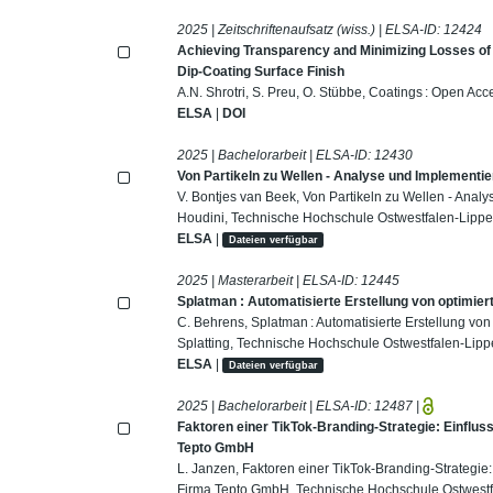
2025 | Zeitschriftenaufsatz (wiss.) | ELSA-ID:
12424
Achieving Transparency and Minimizing Losses of
Dip-Coating Surface Finish
A.N. Shrotri, S. Preu, O. Stübbe, Coatings : Open Acc
ELSA
|
DOI
2025 | Bachelorarbeit | ELSA-ID:
12430
Von Partikeln zu Wellen - Analyse und Implementi
V. Bontjes van Beek, Von Partikeln zu Wellen - Ana
Houdini, Technische Hochschule Ostwestfalen-Lippe
ELSA
|
Dateien verfügbar
2025 | Masterarbeit | ELSA-ID:
12445
Splatman : Automatisierte Erstellung von optimier
C. Behrens, Splatman : Automatisierte Erstellung vo
Splatting, Technische Hochschule Ostwestfalen-Lipp
ELSA
|
Dateien verfügbar
2025 | Bachelorarbeit | ELSA-ID:
12487
|
Faktoren einer TikTok-Branding-Strategie: Einflu
Tepto GmbH
L. Janzen, Faktoren einer TikTok-Branding-Strategie
Firma Tepto GmbH, Technische Hochschule Ostwestf