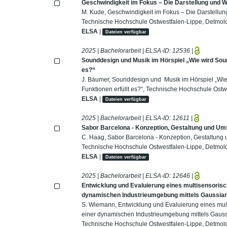
Geschwindigkeit im Fokus – Die Darstellung und 
M. Kude, Geschwindigkeit im Fokus – Die Darstellu
Technische Hochschule Ostwestfalen-Lippe, Detmold
ELSA
|
Dateien verfügbar
2025 | Bachelorarbeit | ELSA-ID:
12536
|
Sounddesign und Musik im Hörspiel „Wie wird Soun
es?“
J. Bäumer, Sounddesign und Musik im Hörspiel „Wie
Funktionen erfüllt es?“, Technische Hochschule Ostw
ELSA
|
Dateien verfügbar
2025 | Bachelorarbeit | ELSA-ID:
12611
|
Sabor Barcelona - Konzeption, Gestaltung und Ums
C. Haag, Sabor Barcelona - Konzeption, Gestaltung 
Technische Hochschule Ostwestfalen-Lippe, Detmold
ELSA
|
Dateien verfügbar
2025 | Bachelorarbeit | ELSA-ID:
12646
|
Entwicklung und Evaluierung eines multisensoris
dynamischen Industrieumgebung mittels Gaussian
S. Wiemann, Entwicklung und Evaluierung eines mul
einer dynamischen Industrieumgebung mittels Gauss
Technische Hochschule Ostwestfalen-Lippe, Detmold