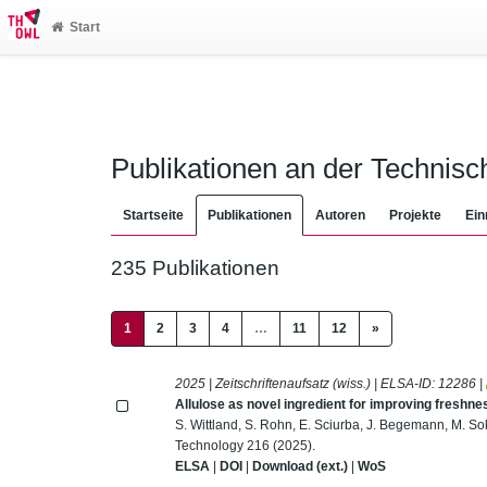
Start
Publikationen an der Technis
Startseite
Publikationen
Autoren
Projekte
Ein
235 Publikationen
(current)
1
2
3
4
…
11
12
»
2025 | Zeitschriftenaufsatz (wiss.) | ELSA-ID:
12286
|
Allulose as novel ingredient for improving freshn
S. Wittland, S. Rohn, E. Sciurba, J. Begemann, M. S
Technology 216 (2025).
ELSA
|
DOI
|
Download (ext.)
|
WoS