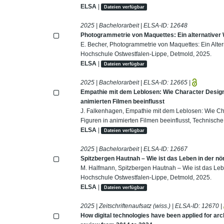
ELSA
|
Dateien verfügbar
2025 | Bachelorarbeit | ELSA-ID:
12648
Photogrammetrie von Maquettes: Ein alternativer 
E. Becher, Photogrammetrie von Maquettes: Ein Alte
Hochschule Ostwestfalen-Lippe, Detmold, 2025.
ELSA
|
Dateien verfügbar
2025 | Bachelorarbeit | ELSA-ID:
12665
|
Empathie mit dem Leblosen: Wie Character Design d
animierten Filmen beeinflusst
J. Falkenhagen, Empathie mit dem Leblosen: Wie Char
Figuren in animierten Filmen beeinflusst, Technisc
ELSA
|
Dateien verfügbar
2025 | Bachelorarbeit | ELSA-ID:
12667
Spitzbergen Hautnah – Wie ist das Leben in der nö
M. Halfmann, Spitzbergen Hautnah – Wie ist das Leb
Hochschule Ostwestfalen-Lippe, Detmold, 2025.
ELSA
|
Dateien verfügbar
2025 | Zeitschriftenaufsatz (wiss.) | ELSA-ID:
12670
|
How digital technologies have been applied for arc