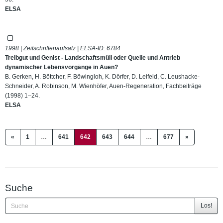
ELSA
1998 | Zeitschriftenaufsatz | ELSA-ID:
6784
Treibgut und Genist - Landschaftsmüll oder Quelle und Antrieb
dynamischer Lebensvorgänge in Auen?
B. Gerken, H. Böttcher, F. Böwingloh, K. Dörfer, D. Leifeld, C. Leushacke-
Schneider, A. Robinson, M. Wienhöfer, Auen-Regeneration, Fachbeiträge
(1998) 1–24.
ELSA
(current)
«
1
…
641
642
643
644
…
677
»
Suche
Los!