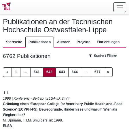
Toggl
navig
Publikationen an der Technischen
Hochschule Ostwestfalen-Lippe
Startseite
Publikationen
Autoren
Projekte
Einrichtungen
6762 Publikationen
Suche / Filtern
(current)
«
1
…
641
642
643
644
…
677
»
1998 | Konferenz - Beitrag | ELSA-ID:
2474
Gründung eines ‘European College for Veterinary Public Health and -Food
Science’ (ECVPH-FS). Beweggründe, Hindernisse und warum Wien als
Wegbereiter?
M. Upmann, F.J.M. Smulders, in: 1998.
ELSA