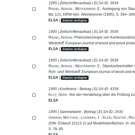
1995 | Zeitschriftenaufsatz | ELSA-ID:
3934
Riegel, Adrian
;
Westkämper, E.
: Auslegung von Sta
Bd. 121, DRW-Verl. Weinbrenner (1995), S. 394–39
ELSA
|
Dateien verfügbar
1995 | Zeitschriftenaufsatz | ELSA-ID:
3936
Riegel, Adrian
: Phänomenologie von Kantenausbrüc
Werkstoff: European journal of wood and wood prod
ELSA
|
Dateien verfügbar
1995 | Zeitschriftenaufsatz | ELSA-ID:
3938
Riegel, Adrian
;
Westkämper, E.
: Standzeitverhalten
Roh- und Werkstoff: European journal of wood and 
ELSA
|
Dateien verfügbar
1995 | Konferenz - Beitrag | ELSA-ID:
4358
Kutz, Gerd
: Von der Herstellung über die Prüfung zur
ELSA
1995 | Sammelwerk - Beitrag | ELSA-ID:
2430
Upmann, Matthias
;
Louwers, J.
;
Klein, Günter
;
Reu
(DIN- Entwurf 10113-2) auf Modelloberflächen. In:
Ar
S. 78–85
ELSA