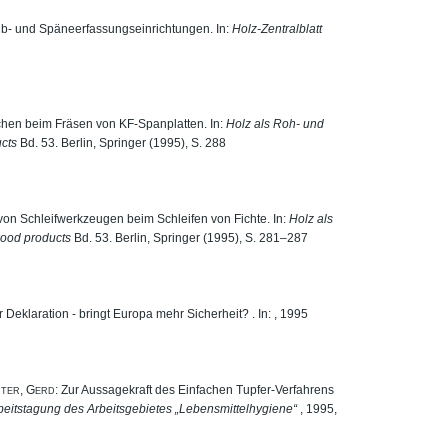
ub- und Späneerfassungseinrichtungen. In:
Holz-Zentralblatt
5
hen beim Fräsen von KF-Spanplatten. In:
Holz als Roh- und
ucts
Bd. 53. Berlin, Springer (1995), S. 288
 von Schleifwerkzeugen beim Schleifen von Fichte. In:
Holz als
wood products
Bd. 53. Berlin, Springer (1995), S. 281–287
 Deklaration - bringt Europa mehr Sicherheit? . In: , 1995
ter, Gerd
: Zur Aussagekraft des Einfachen Tupfer-Verfahrens
beitstagung des Arbeitsgebietes „Lebensmittelhygiene“
, 1995,