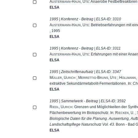
Austermann-Haun, Ute
: Anaerobe Festbettreaktoren
ELSA
1995 | Konferenz - Beitrag | ELSA-ID:
3310
Austermann-Haun, Ute
: Betriebserfahrungen mit ein
, 1995
ELSA
1995 | Konferenz - Beitrag | ELSA-ID:
3311
Austermann-Haun, Ute
: Erfahrungen mit einer Anaer
ELSA
1995 | Zeitschriftenaufsatz | ELSA-ID:
3347
Müller, Ulrich
;
Merrettig-Bruns, Ute
;
Hollmann, 
extraktive Sekundärmetabolit-Fermentationen. In:
Ch
ELSA
1995 | Sammelwerk - Beitrag | ELSA-ID:
3592
Riedl, Ulrich
: Grenzen und Möglichkeiten der Synt
Flächenbewertung im Biotopschutz. In:
Riecken, U.
;
Biologische Daten für die Planung. Auswertung, Auf
Landschaftspflege Naturschutz Vol. 43
. Bonn - Bad 
ELSA