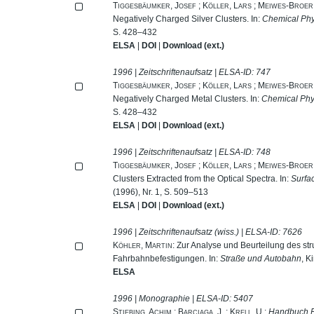
Tiggesbäumker, Josef
;
Köller, Lars
;
Meiwes-Broer,
Negatively Charged Silver Clusters. In:
Chemical Phy
S. 428–432
ELSA
|
DOI
|
Download (ext.)
1996 | Zeitschriftenaufsatz | ELSA-ID:
747
Tiggesbäumker, Josef
;
Köller, Lars
;
Meiwes-Broer,
Negatively Charged Metal Clusters. In:
Chemical Phys
S. 428–432
ELSA
|
DOI
|
Download (ext.)
1996 | Zeitschriftenaufsatz | ELSA-ID:
748
Tiggesbäumker, Josef
;
Köller, Lars
;
Meiwes-Broer,
Clusters Extracted from the Optical Spectra. In:
Surfa
(1996), Nr. 1, S. 509–513
ELSA
|
DOI
|
Download (ext.)
1996 | Zeitschriftenaufsatz (wiss.) | ELSA-ID:
7626
Köhler, Martin
: Zur Analyse und Beurteilung des st
Fahrbahnbefestigungen. In:
Straße und Autobahn
, K
ELSA
1996 | Monographie | ELSA-ID:
5407
Stiebing, Achim
;
Barciaga, J.
;
Krell, U.
:
Handbuch Fl