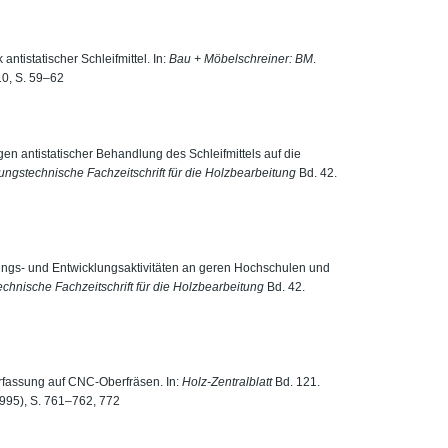
antistatischer Schleifmittel. In:
Bau + Möbelschreiner: BM
.
10, S. 59–62
gen antistatischer Behandlung des Schleifmittels auf die
gungstechnische Fachzeitschrift für die Holzbearbeitung
Bd. 42.
chungs- und Entwicklungsaktivitäten an geren Hochschulen und
echnische Fachzeitschrift für die Holzbearbeitung
Bd. 42.
rfassung auf CNC-Oberfräsen. In:
Holz-Zentralblatt
Bd. 121.
995), S. 761–762, 772