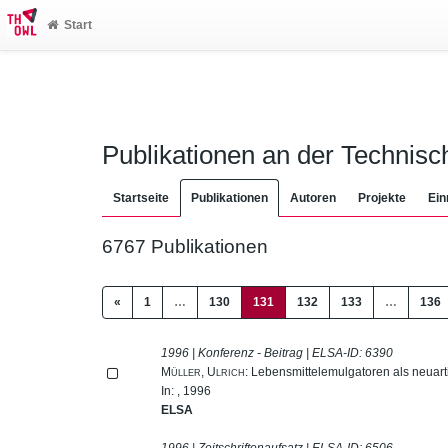
Start
Publikationen an der Technis
Startseite
Publikationen
Autoren
Projekte
Ein
6767 Publikationen
(current)
«
1
…
130
131
132
133
…
136
1996 | Konferenz - Beitrag | ELSA-ID:
6390
Müller, Ulrich
: Lebensmittelemulgatoren als neuarti
In: , 1996
ELSA
1996 | Zeitschriftenaufsatz | ELSA-ID:
6506