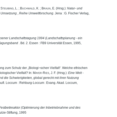
:
Steubing, L.
;
Buchwald, K.
;
Braun, E.
(Hrsg.):
Natur- und
, Umsetzung
,
Reihe Umweltforschung
. Jena : G. Fischer Verlag,
sener Landschaftstagung 1994 (Landschaftsplanung - ein
: Tagungsband
. Bd. 2. Essen : FB9 Universität Essen, 1995,
ng zum Schutz der „Biologi¬schen Vielfalt“. Welche ethischen
logischer Vielfalt? In:
Mayer-Ries, J. F.
(Hrsg.):
Eine Welt -
 und die Schwierigkeiten, global gerecht mit ihrer Nutzung
. Aufl. Loccum : Rehburg-Loccum : Evang. Akad. Loccum,
estbettreaktor (Optimierung der Inbetriebnahme und des
ulze-Stiftung, 1995