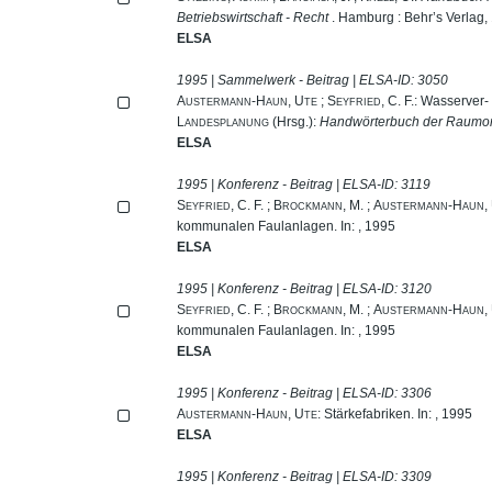
Betriebswirtschaft - Recht
. Hamburg : Behr’s Verlag,
ELSA
1995 | Sammelwerk - Beitrag | ELSA-ID:
3050
Austermann-Haun, Ute
;
Seyfried, C. F.
: Wasserver-
Landesplanung
(Hrsg.):
Handwörterbuch der Raumo
ELSA
1995 | Konferenz - Beitrag | ELSA-ID:
3119
Seyfried, C. F.
;
Brockmann, M.
;
Austermann-Haun,
kommunalen Faulanlagen. In: , 1995
ELSA
1995 | Konferenz - Beitrag | ELSA-ID:
3120
Seyfried, C. F.
;
Brockmann, M.
;
Austermann-Haun,
kommunalen Faulanlagen. In: , 1995
ELSA
1995 | Konferenz - Beitrag | ELSA-ID:
3306
Austermann-Haun, Ute
: Stärkefabriken. In: , 1995
ELSA
1995 | Konferenz - Beitrag | ELSA-ID:
3309