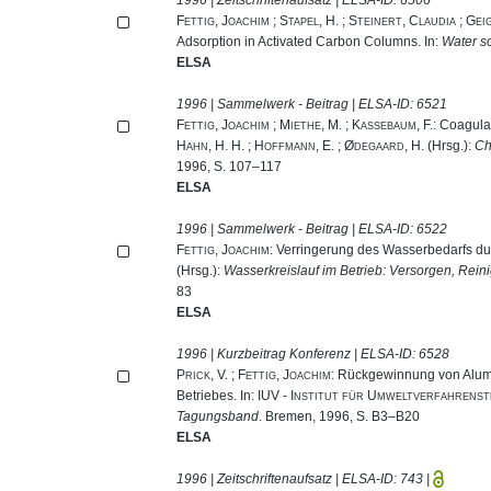
Fettig, Joachim
;
Stapel, H.
;
Steinert, Claudia
;
Geig
Adsorption in Activated Carbon Columns. In:
Water s
ELSA
1996 | Sammelwerk - Beitrag | ELSA-ID:
6521
Fettig, Joachim
;
Miethe, M.
;
Kassebaum, F.
: Coagula
Hahn, H. H.
;
Hoffmann, E.
;
Ødegaard, H.
(Hrsg.):
Ch
1996, S. 107–117
ELSA
1996 | Sammelwerk - Beitrag | ELSA-ID:
6522
Fettig, Joachim
: Verringerung des Wasserbedarfs du
(Hrsg.):
Wasserkreislauf im Betrieb: Versorgen, Rei
83
ELSA
1996 | Kurzbeitrag Konferenz | ELSA-ID:
6528
Prick, V.
;
Fettig, Joachim
: Rückgewinnung von Alum
Betriebes. In:
IUV - Institut für Umweltverfahrenst
Tagungsband
. Bremen, 1996, S. B3–B20
ELSA
1996 | Zeitschriftenaufsatz | ELSA-ID:
743
|