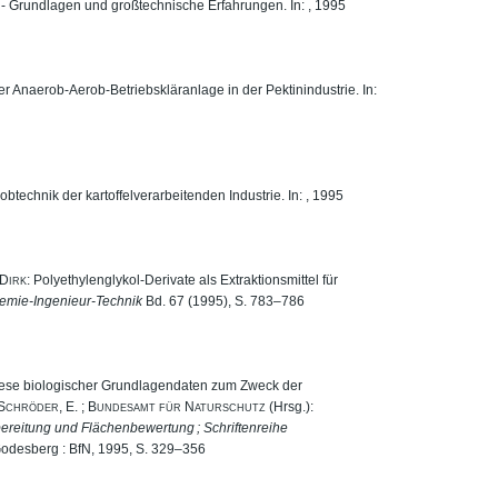
 - Grundlagen und großtechnische Erfahrungen. In: , 1995
er Anaerob-Aerob-Betriebskläranlage in der Pektinindustrie. In:
obtechnik der kartoffelverarbeitenden Industrie. In: , 1995
Dirk
: Polyethylenglykol-Derivate als Extraktionsmittel für
emie-Ingenieur-Technik
Bd. 67 (1995), S. 783–786
hese biologischer Grundlagendaten zum Zweck der
Schröder, E.
;
Bundesamt für Naturschutz
(Hrsg.):
bereitung und Flächenbewertung ; Schriftenreihe
Godesberg : BfN, 1995, S. 329–356