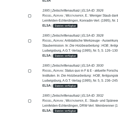
ELSA
1995 | Zeitschriftenaufsatz | ELSA-ID:
3926
Riegel, Adrian
;
Westkämper, E.
: Weniger Staub dank 
Leinfelden-Echterdingen, Konradin-Verl. (1995), Nr. 
ELSA
|
Dateien verfügbar
1995 | Zeitschriftenaufsatz | ELSA-ID:
3928
Riegel, Adrian
: Antistatische Werkzeuge - Auswirkun
Staubemission. In:
Die Holzbearbeitung : HOB ; ferti
Ludwigsburg, A.G.T.-Verlag (1995), Nr. 5, S. 126–130
ELSA
|
Dateien verfügbar
1995 | Zeitschriftenaufsatz | ELSA-ID:
3930
Riegel, Adrian
: Status quo in F & E - aktuelle Fors
Instituten. In:
Die Holzbearbeitung : HOB ; fertigungst
Ludwigsburg, A.G.T.-Verlag (1995), Nr. 5, S. 236–245
ELSA
|
Dateien verfügbar
1995 | Zeitschriftenaufsatz | ELSA-ID:
3932
Riegel, Adrian
;
Westkämper, E.
: Staub- und Spänee
Leinfelden-Echterdingen, DRW-Verl. Weinbrenner (1
ELSA
|
Dateien verfügbar