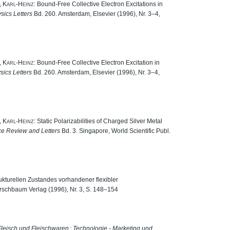
 Karl-Heinz
: Bound-Free Collective Electron Excitations in
sics Letters
Bd. 260. Amsterdam, Elsevier (1996), Nr. 3–4,
 Karl-Heinz
: Bound-Free Collective Electron Excitation in
ics Letters
Bd. 260. Amsterdam, Elsevier (1996), Nr. 3–4,
 Karl-Heinz
: Static Polarizabilities of Charged Silver Metal
ce Review and Letters
Bd. 3. Singapore, World Scientific Publ.
rukturellen Zustandes vorhandener flexibler
irschbaum Verlag (1996), Nr. 3, S. 148–154
eisch und Fleischwaren : Technologie - Marketing und