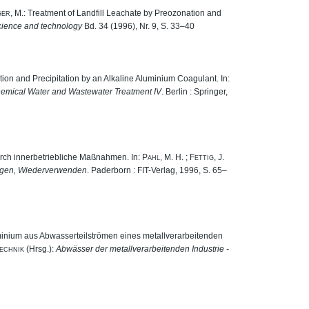
er, M.
: Treatment of Landfill Leachate by Preozonation and
cience and technology
Bd. 34 (1996), Nr. 9, S. 33–40
tion and Precipitation by an Alkaline Aluminium Coagulant. In:
emical Water and Wastewater Treatment IV
. Berlin : Springer,
rch innerbetriebliche Maßnahmen. In:
Pahl, M. H.
;
Fettig, J.
nigen, Wiederverwenden
. Paderborn : FIT-Verlag, 1996, S. 65–
inium aus Abwasserteilströmen eines metallverarbeitenden
echnik
(Hrsg.):
Abwässer der metallverarbeitenden Industrie -