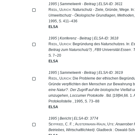
1995 | Sammelwerk - Beitrag | ELSA-ID:
3611
Riedl, Ulrich
: Naturschutz - Ziele, Gründe, Wege. In
Umweltschutz - Ökologische Grundlagen, Methoden
1995, S. 411–436
ELSA
1995 | Konferenz - Beitrag | ELSA-ID:
3618
Riedl, Ulrich
: Begründung des Naturschutzes. In:
Es
Beitrag zum Naturschutz?)
,
FB9 Universität Essen 
S. 7–20
ELSA
1995 | Sammelwerk - Beitrag | ELSA-ID:
3619
Riedl, Ulrich
: Die Probleme der ethischen Begründu
Gründe verpflichten den Menschen zur Bewahrung bio
eine Natur? : Der Zugriff auf die biologische Vielfalt
umzugehen
,
Loccumer Protokolle
. Bd. [19]94,66. 1
Protokollstelle , 1995, S. 73–88
ELSA
1995 | Bericht | ELSA-ID:
3774
Seyfried, C. F.
;
Austermann-Haun, Ute
:
Anaerober F
Betriebes, Wirtschaftlichkeit)
. Gladbeck : Oswald-Sch