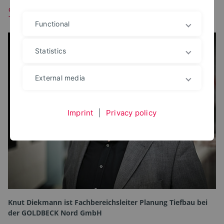
Studieren kann man nicht alleine
Functional
Statistics
External media
Imprint
|
Privacy policy
Knut Diekmann ist Fachbereichsleiter Planung Tiefbau bei
der GOLDBECK Nord GmbH