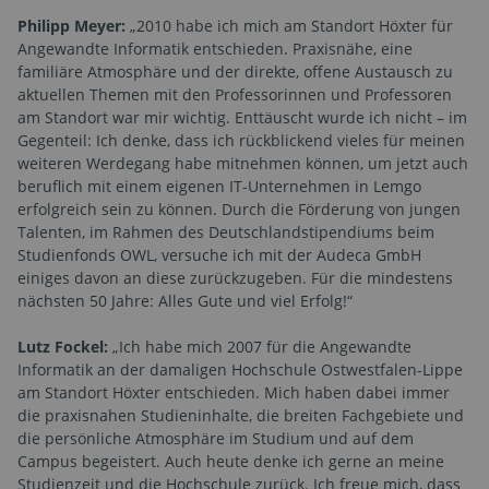
Philipp Meyer:
„2010 habe ich mich am Standort Höxter für
Angewandte Informatik entschieden. Praxisnähe, eine
familiäre Atmosphäre und der direkte, offene Austausch zu
aktuellen Themen mit den Professorinnen und Professoren
am Standort war mir wichtig. Enttäuscht wurde ich nicht – im
Gegenteil: Ich denke, dass ich rückblickend vieles für meinen
weiteren Werdegang habe mitnehmen können, um jetzt auch
beruflich mit einem eigenen IT-Unternehmen in Lemgo
erfolgreich sein zu können. Durch die Förderung von jungen
Talenten, im Rahmen des Deutschlandstipendiums beim
Studienfonds OWL, versuche ich mit der Audeca GmbH
einiges davon an diese zurückzugeben. Für die mindestens
nächsten 50 Jahre: Alles Gute und viel Erfolg!“
Lutz Fockel:
„Ich habe mich 2007 für die Angewandte
Informatik an der damaligen Hochschule Ostwestfalen-Lippe
am Standort Höxter entschieden. Mich haben dabei immer
die praxisnahen Studieninhalte, die breiten Fachgebiete und
die persönliche Atmosphäre im Studium und auf dem
Campus begeistert. Auch heute denke ich gerne an meine
Studienzeit und die Hochschule zurück. Ich freue mich, dass