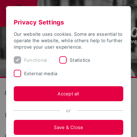
Privacy Settings
Our website uses cookies. Some are essential to
operate the website, while others help to further
improve your user experience.
Functional
Statistics
External media
Jubiläum 50 Jahre TH OWL
Accept all
or
...
Alumni
Save & Close
ALUMNAE UND ALUMNI ÜBER IHR STUDIUM