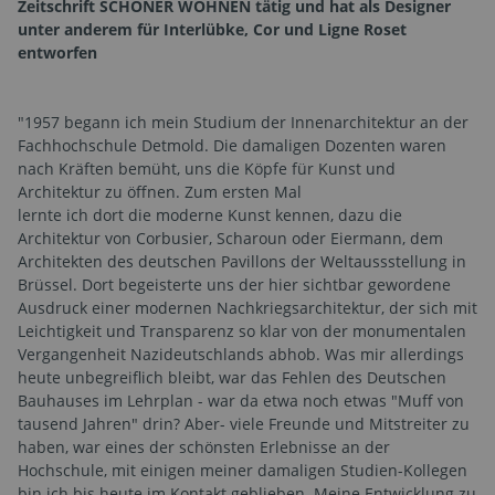
Zeitschrift SCHÖNER WOHNEN tätig und hat als Designer
unter anderem für Interlübke, Cor und Ligne Roset
entworfen
"1957 begann ich mein Studium der Innenarchitektur an der
Fachhochschule Detmold. Die damaligen Dozenten waren
nach Kräften bemüht, uns die Köpfe für Kunst und
Architektur zu öffnen. Zum ersten Mal
lernte ich dort die moderne Kunst kennen, dazu die
Architektur von Corbusier, Scharoun oder Eiermann, dem
Architekten des deutschen Pavillons der Weltaussstellung in
Brüssel. Dort begeisterte uns der hier sichtbar gewordene
Ausdruck einer modernen Nachkriegsarchitektur, der sich mit
Leichtigkeit und Transparenz so klar von der monumentalen
Vergangenheit Nazideutschlands abhob. Was mir allerdings
heute unbegreiflich bleibt, war das Fehlen des Deutschen
Bauhauses im Lehrplan - war da etwa noch etwas "Muff von
tausend Jahren" drin? Aber- viele Freunde und Mitstreiter zu
haben, war eines der schönsten Erlebnisse an der
Hochschule, mit einigen meiner damaligen Studien-Kollegen
bin ich bis heute im Kontakt geblieben. Meine Entwicklung zu