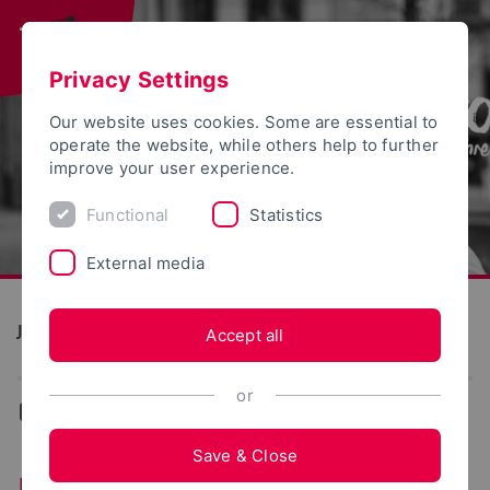
Privacy Settings
Our website uses cookies. Some are essential to
operate the website, while others help to further
improve your user experience.
Functional
Statistics
External media
Jubiläum 50 Jahre TH OWL
Accept all
or
...
Throwback
Save & Close
Die FH Lippe steigt auf!