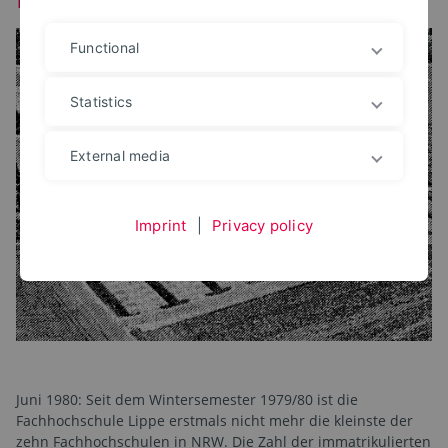
Functional
Statistics
External media
Imprint
|
Privacy policy
Juni 1980: Seit dem Wintersemester 1979/80 ist die
Fachhochschule Lippe erstmals nicht mehr die kleinste der
zehn Fachhochschulen in NRW. Die Zahl der immatrikulierten