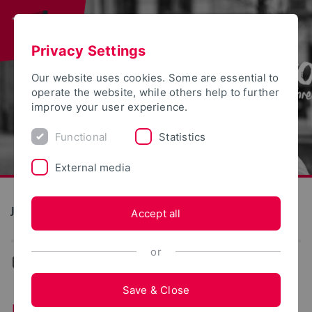
Privacy Settings
Our website uses cookies. Some are essential to
operate the website, while others help to further
improve your user experience.
Functional
Statistics
External media
Jubiläum 50 Jahre TH OWL
Accept all
or
...
Throwback
Save & Close
Hochschule goes USA