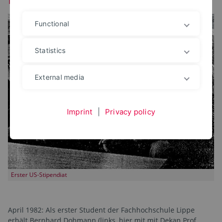
Functional
Statistics
External media
Imprint
|
Privacy policy
Erster US-Stipendiat
April 1982: Als erster Student der Fachhochschule Lippe
erhält Bernhard Dohmann (links, hier mit mit Dekan Prof.