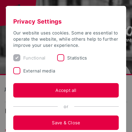
Privacy Settings
Our website uses cookies. Some are essential to
operate the website, while others help to further
improve your user experience.
Functional
Statistics
External media
Jubiläum 50 Jahre TH OWL
Accept all
or
...
Throwback
Save & Close
Sonderausgabe des