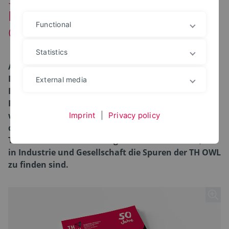
Hochschulmagazins „Made by TH
Functional
OWL“
Statistics
Als eine der forschungsstärksten Hochschulen
Deutschlands treibt die TH OWL nicht nur
External media
Innovation in der Region Ostwestfalen-Lippe an.
Projekte, Patente und Ideen unserer Hochschule
wirken auch überregional. Mit der Sonderausgabe
Imprint
|
Privacy policy
des Hochschulmagazins HOCHdruck als „Made by
TH OWL“ sind Sie dazu eingeladen zu erkunden, wo
in Industrie und Gesellschaft die Spuren der TH OWL
zu finden sind.