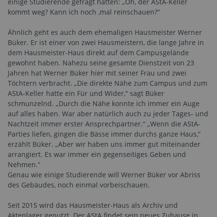
einige Studierende gefragt hätten: „Oh, der AStA-Keller
kommt weg? Kann ich noch ‚mal reinschauen?“
Ähnlich geht es auch dem ehemaligen Hausmeister Werner
Büker. Er ist einer von zwei Hausmeistern, die lange Jahre in
dem Hausmeister-Haus direkt auf dem Campusgelände
gewohnt haben. Nahezu seine gesamte Dienstzeit von 23
Jahren hat Werner Büker hier mit seiner Frau und zwei
Töchtern verbracht. „Die direkte Nähe zum Campus und zum
AStA-Keller hatte ein Für und Wider,“ sagt Büker
schmunzelnd. „Durch die Nähe konnte ich immer ein Auge
auf alles haben. War aber natürlich auch zu jeder Tages- und
Nachtzeit immer erster Ansprechpartner.“ „Wenn die AStA-
Parties liefen, gingen die Bässe immer durchs ganze Haus,“
erzählt Büker. „Aber wir haben uns immer gut miteinander
arrangiert. Es war immer ein gegenseitiges Geben und
Nehmen.“
Genau wie einige Studierende will Werner Büker vor Abriss
des Gebäudes, noch einmal vorbeischauen.
Seit 2015 wird das Hausmeister-Haus als Archiv und
Aktenlager genutzt. Der AStA findet sein neues Zuhause in