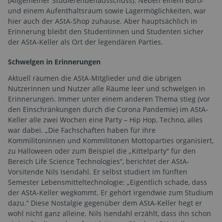
(Allgemeiner Studierendenausschuss). Neben einem Büro-
und einem Aufenthaltsraum sowie Lagermöglichkeiten, war
hier auch der AStA-Shop zuhause. Aber hauptsächlich in
Erinnerung bleibt den Studentinnen und Studenten sicher
der AStA-Keller als Ort der legendären Parties.
Schwelgen in Erinnerungen
Aktuell räumen die AStA-Mitglieder und die übrigen
Nutzerinnen und Nutzer alle Räume leer und schwelgen in
Erinnerungen. Immer unter einem anderen Thema stieg (vor
den Einschränkungen durch die Corona Pandemie) im AStA-
Keller alle zwei Wochen eine Party – Hip Hop, Techno, alles
war dabei. „Die Fachschaften haben für ihre
Kommilitoninnen und Kommilitonen Mottoparties organisiert,
zu Halloween oder zum Beispiel die „Kittelparty“ für den
Bereich Life Science Technologies“, berichtet der AStA-
Vorsitende Nils Isendahl. Er selbst studiert im fünften
Semester Lebensmitteltechnologie: „Eigentlich schade, dass
der AStA-Keller wegkommt. Er gehört irgendwie zum Studium
dazu.“ Diese Nostalgie gegenüber dem AStA-Keller hegt er
wohl nicht ganz alleine. Nils Isendahl erzählt, dass ihn schon