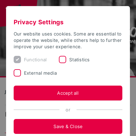
Privacy Settings
Our website uses cookies. Some are essential to
operate the website, while others help to further
improve your user experience.
Functional
Statistics
External media
Jubiläum 50 Jahre TH OWL
Accept all
or
...
Throwback
Save & Close
Tschüss AStA-Pavillon und