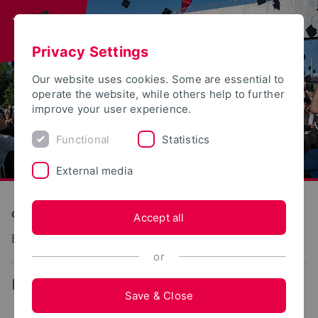
Privacy Settings
Our website uses cookies. Some are essential to
operate the website, while others help to further
improve your user experience.
Functional
Statistics
External media
Construction and Environment
Accept all
Baumechanik und Baustatik
or
...
Falkos Favoriten
Save & Close