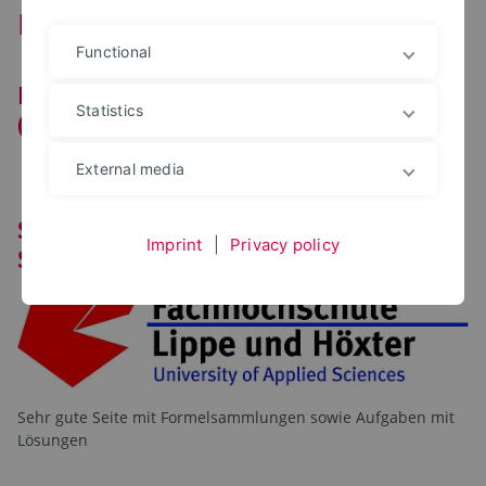
Links zu Mechanikseiten
Functional
Downloads zu Technische Mechanik
Statistics
(Auswahl)
External media
Seite zum TM-Tutorium von Marius
Imprint
|
Privacy policy
Sterk
Sehr gute Seite mit Formelsammlungen sowie Aufgaben mit
Lösungen