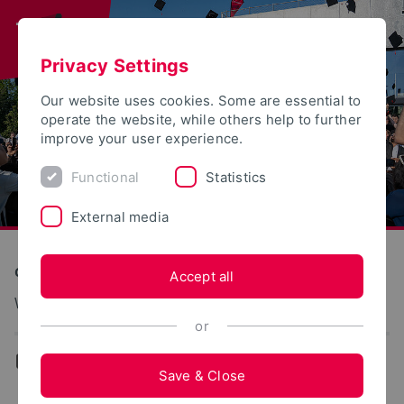
Privacy Settings
Our website uses cookies. Some are essential to
operate the website, while others help to further
improve your user experience.
Functional
Statistics
External media
Construction and Environment
Accept all
Wasserbau und Wasserwirtschaft
or
...
Exkursionen
Save & Close