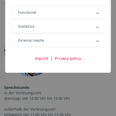
Team
Functional
Statistics
PROF. DR.-ING.
Dirk Terhechte
+49 5231 769 6681
External media
dirk.terhechte@th-owl.de
Office: 016, Geb.1
Bauprozessmanagement
Imprint
|
Privacy policy
Sprechstunde:
in der Vorlesungszeit
dienstags von 12:00 Uhr bis 13:00 Uhr
außerhalb der Vorlesungszeit
mittwochs von 11:00 Uhr bis 12:30 Uhr