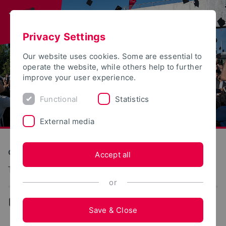
Privacy Settings
Our website uses cookies. Some are essential to
operate the website, while others help to further
improve your user experience.
Functional
Statistics
External media
Construction and Environment
Accept all
Technik des Garten- und Landschaftsbaus
or
...
Team
Save & Close