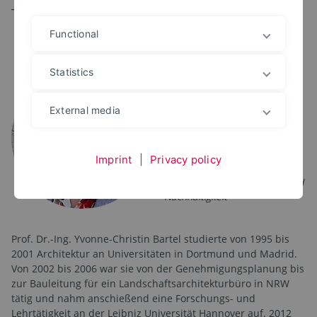
Team
Functional
Statistics
PROF. DR.-ING.
Yvonne-Christin
Knepper-Bartel
External media
+49 5271 687 7890
yvonne-christin.knepper-
bartel@th-owl.de
Imprint
|
Privacy policy
Office: 4.300a
Vizepräsidentin für Bildung und
Nachhaltigkeit
Prof. Dr.-Ing. Yvonne-Christin Bartel studierte von 1995 bis
2001 Architektur an Universitäten in Dortmund und Madrid.
Von 2002 bis 2006 war sie von der Genehmigungsplanung bis
zur Bauleitung für ein Landschaftsarchitekturbüro in NRW
tätig und nahm anschießend eine Forschungs- und
Lehrtätigkeit an der Leibniz Universität Hannover auf. 2012