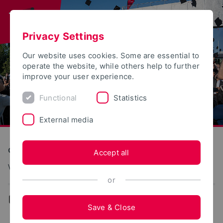
Privacy Settings
Our website uses cookies. Some are essential to
operate the website, while others help to further
improve your user experience.
Functional
Statistics
External media
Construction and Environment
Accept all
Verkehrsplanung und Verkehrstechnik
or
...
Lehre
Save & Close